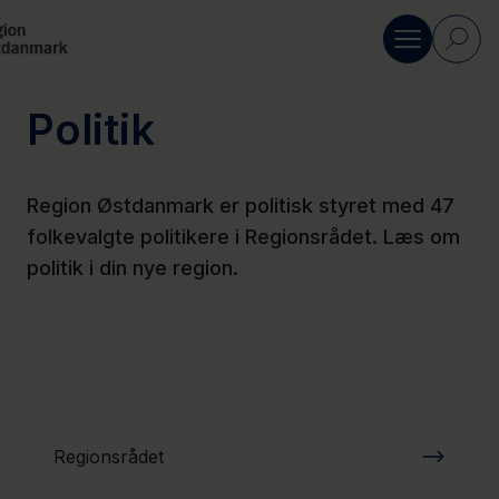
Gå til indhold
Politik
Om Region
Østdanmark
Region Østdanmark er politisk styret med 47
folkevalgte politikere i Regionsrådet. Læs om
Politik
politik i din nye region.
Kontakt
Presse
Region
Regionsrådet
Sjælland