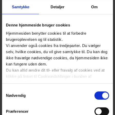
regionsrådsmøder live, når de afholdes, og du
Samtykke
Detaljer
Om
kan se eller gense tidligere møder i arkivet.
Denne hjemmeside bruger cookies
Se regionsrådsmøderne på web-tv
Hjemmesiden benytter cookies til at forbedre
brugeroplevelsen og til statistik.
Vi anvender også cookies fra tredjeparter. Du vælger
selv, hvilke cookies, du vil give samtykke til. Du kan dog
ikke fravælge nødvendige cookies, da hjemmesiden ikke
kan fungere uden dem.
Du kan altid ændre dit til- eller fravalg af cookies ved at
klikke på linket til Cookieindstillinger i bunden af
hjemmesiden.
Kommende
Samtykkevalg
Læs mere om brugen af cookies på vores hjemmeside
Nødvendig
regionrådsmøder:
ved at klikke ’Vis detaljer’.
Læs mere om vores behandling af personoplysninger
Præferencer
her
.