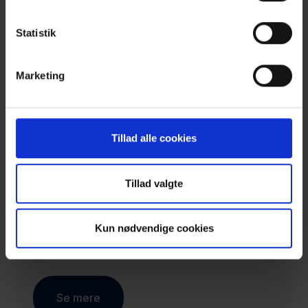
Statistik
Forberedende regionsrådsmøde
18. august 2026
Marketing
18. august 2026
DATO
Tillad alle cookies
16:30
-
19:30
TID
Tillad valgte
Alleen 15, 4180 Sorø eller online
STED
via web-tv.
Kun nødvendige cookies
Pris:
Se mere