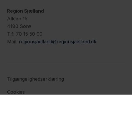
Region Sjælland
Alleen 15
4180 Sorø
Tlf: 70 15 50 00
Mail:
regionsjaelland@regionsjaelland.dk
Tilgængelighedserklæring
Cookies
Persondatapolitik (Region Sjælland)
Persondatapolitik (Region Hovedstaden)