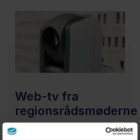
Web-tv fra
regionsrådsmøderne
Følg med i de seneste beslutninger fra
Regionsrådet i vores web-tv portal. Du kan se