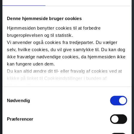
Denne hjemmeside bruger cookies
Hjemmesiden benytter cookies til at forbedre
brugeroplevelsen og til statistik.
Vi anvender også cookies fra tredjeparter. Du vælger
selv, hvilke cookies, du vil give samtykke til. Du kan dog
ikke fravælge nødvendige cookies, da hjemmesiden ikke
kan fungere uden dem.
Du kan altid ændre dit til- eller fravalg af cookies ved at
klikke på linket til Cookieindstillinger i bunden af
hjemmesiden.
Samtykkevalg
Læs mere om brugen af cookies på vores hjemmeside
Nødvendig
ved at klikke ’Vis detaljer’.
Læs mere om vores behandling af personoplysninger
Præferencer
her
.