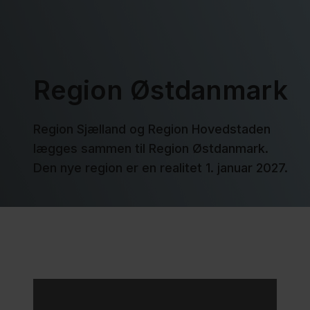
Region Østdanmark
Region Sjælland og Region Hovedstaden
lægges sammen til Region Østdanmark.
Den nye region er en realitet 1. januar 2027.