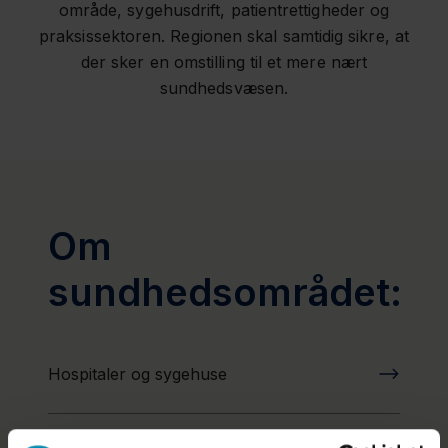
område, sygehusdrift, patientrettigheder og
praksissektoren. Regionen skal samtidig sikre, at
der sker en omstilling til et mere nært
sundhedsvæsen.
Om
sundhedsområdet:
Hospitaler og sygehuse