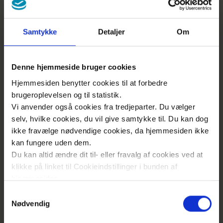
Byggeri
Samtykke
Detaljer
Om
Psykiatri
Denne hjemmeside bruger cookies
Sundhedstilstand
Hjemmesiden benytter cookies til at forbedre
brugeroplevelsen og til statistik.
Vi anvender også cookies fra tredjeparter. Du vælger
selv, hvilke cookies, du vil give samtykke til. Du kan dog
Praksisområdet
ikke fravælge nødvendige cookies, da hjemmesiden ikke
kan fungere uden dem.
Du kan altid ændre dit til- eller fravalg af cookies ved at
Akutberedskab og akuttelefon
klikke på linket til Cookieindstillinger i bunden af
hjemmesiden.
Samtykkevalg
Patientrettigheder
Læs mere om brugen af cookies på vores hjemmeside
Nødvendig
ved at klikke ’Vis detaljer’.