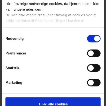
ikke fravælge nødvendige cookies, da hjemmesiden ikke
Presse
kan fungere uden dem.
Region
Du kan altid ændre dit til- eller fravalg af cookies ved at
klikke på linket til Cookieindstillinger i bunden af
Sjælland
hjemmesiden.
Region
Samtykkevalg
Læs mere om brugen af cookies på vores hjemmeside
Nødvendig
Kort over somatiske
Hovedstaden
ved at klikke ’Vis detaljer’.
hospitaler og sygehuse
Nyheder
Læs mere om vores behandling af personoplysninger
Præferencer
her
.
Statistik
Marketing
Tillad alle cookies