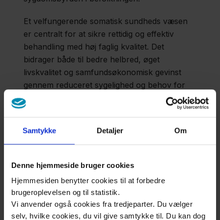
Grøn
Et velfungerende somatisk sundheds væsen
omstilling
er centralt for at sikre rettidig og effektiv
behandling med høj faglig kvalitet. Det
Uddannelse
bidrager både til bedre helbred, øget
livskvalitet og samfundsøkonomisk gevinst
gennem reduceret sygelighed og behov for
Trafik
langvarig pleje.
Region Sjælland køber årligt somatiske
Download
Samtykke
Detaljer
Om
behandlinger på andre offentlige sygehuse
Faktaark
(primært i Region Hovedstaden) for 2,8 mia.
og
kroner.
Denne hjemmeside bruger cookies
Datapakke
Hjemmesiden benytter cookies til at forbedre
brugeroplevelsen og til statistik.
Vi anvender også cookies fra tredjeparter. Du vælger
Kontakt
selv, hvilke cookies, du vil give samtykke til. Du kan dog