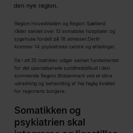
Danmark
den nye region.
Politisk
Region Hovedstaden og Region Sjælland
struktur
råder samlet over 12 somatiske hospitaler og
sygehuse fordelt på 18 adresser.Dertil
kommer 14 psykiatriske centre og afdelinger.
Befolkning
De i alt 32 matrikler udgør samlet fundamentet
for det specialiserede sundhedstilbud i den
Medarbejdere
kommende Region Østdanmark ved at sikre
udredning og behandling af høj faglig kvalitet
for regionens borgere.
Økonomi
Somatikken og
Udvalgte
psykiatrien skal
nøgletal