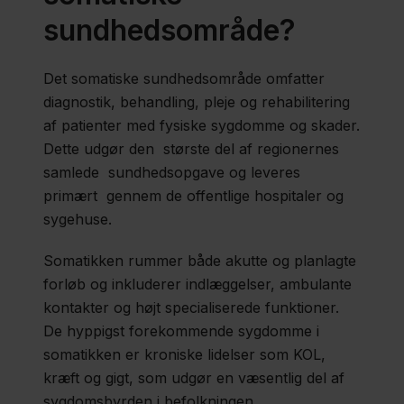
Akutberedskab
sundhedsområde?
og akuttelefon
Det somatiske sundhedsområde omfatter
Patientrettigheder
diagnostik, behandling, pleje og rehabilitering
af patienter med fysiske sygdomme og skader.
Dette udgør den største del af regionernes
Fødeområdet
samlede sundhedsopgave og leveres
primært gennem de offentlige hospitaler og
sygehuse.
Socialområdet
Somatikken rummer både akutte og planlagte
forløb og inkluderer indlæggelser, ambulante
Jordforurening
kontakter og højt specialiserede funktioner.
De hyppigst forekommende sygdomme i
Råstoffer
somatikken er kroniske lidelser som KOL,
kræft og gigt, som udgør en væsentlig del af
sygdomsbyrden i befolkningen.