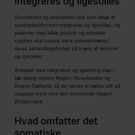
integreres og ligestilles
Hospitaler
Somatikken og psykiatrien skal som følge af
og
sundhedsreformen integreres og ligestilles, og
sygehuse
patienter med både psykisk og somatisk
sygdom skal opleve mere sammenhæng i
deres behandlingsforløb på tværs af sektorer
Byggeri
og specialer.
Arbejdet med integration og ligestilling sker i
Psykiatri
tæt dialog mellem Region Hovedstaden og
Region Sjælland, så der sikres et fælles blik på
opgaven frem mod den kommende Region
Sundhedstilstand
Østdanmark.
Praksisområdet
Hvad omfatter det
somatiske