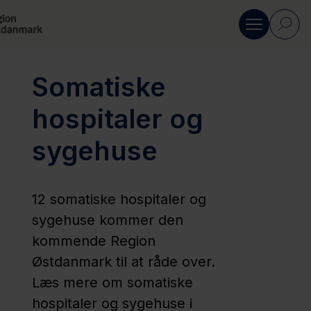
Gå til indhold
Somatiske
Om Region Østdanmark
hospitaler og
Organisation
sygehuse
Din
12 somatiske hospitaler og
nye
sygehuse kommer den
region
kommende Region
Østdanmark til at råde over.
En ny
Læs mere om somatiske
region i
hospitaler og sygehuse i