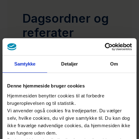
Kontakt
Dagsordner og
Presse
referater
Region
Sjælland
Region
Sundhedsrådets dagsordner og
Samtykke
Detaljer
Om
Hovedstaden
referater (dagsorden.regionoest.dk)
Nyheder
Denne hjemmeside bruger cookies
Hjemmesiden benytter cookies til at forbedre
brugeroplevelsen og til statistik.
Vi anvender også cookies fra tredjeparter. Du vælger
selv, hvilke cookies, du vil give samtykke til. Du kan dog
ikke fravælge nødvendige cookies, da hjemmesiden ikke
kan fungere uden dem.