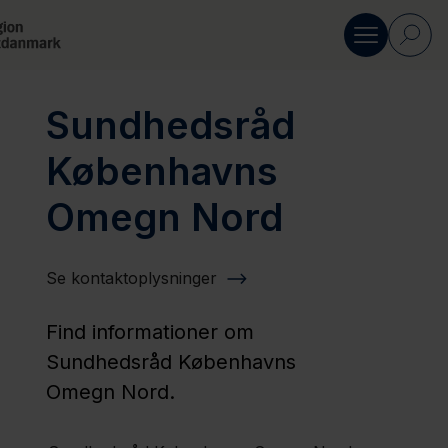
Gå til indhold
Sundhedsråd
Sundhedsrådene
Københavns
Sundhedsråd
Omegn Nord
Hovedstaden
Se kontaktoplysninger
Sundhedsråd
Københavns
Find informationer om
Omegn Nord
Sundhedsråd Københavns
Omegn Nord.
Sundhedsråd