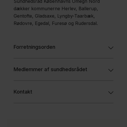
Nordsjælland
Sundhedsråd Københavns Omegn Nord
dækker kommunerne Herlev, Ballerup,
Gentofte, Gladsaxe, Lyngby-Taarbæk,
Sundhedsråd
Rødovre, Egedal, Furesø og Rudersdal.
Amager og
Vestegnen
Forretningsorden
Sundhedsråd
Østsjælland
Medlemmer af sundhedsrådet
og Øerne
Kontakt
Sundhedsråd
Midt- og
Vestsjælland