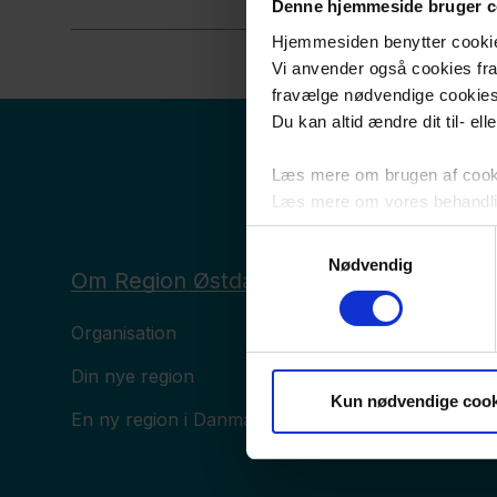
Denne hjemmeside bruger c
Hjemmesiden benytter cookies 
Vi anvender også cookies fra 
fravælge nødvendige cookie
Du kan altid ændre dit til- el
Læs mere om brugen af cookie
Læs mere om vores behandli
Samtykkevalg
Nødvendig
Om Region Østdanmark
Organisation
Din nye region
Kun nødvendige cook
En ny region i Danmark