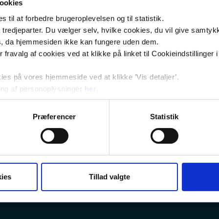
ookies
til at forbedre brugeroplevelsen og til statistik.
tredjeparter. Du vælger selv, hvilke cookies, du vil give samtykk
s, da hjemmesiden ikke kan fungere uden dem.
ler fravalg af cookies ved at klikke på linket til Cookieindstilling
s på vores hjemmeside ved at klikke ’Vis detaljer’.
ng af personoplysninger
her
.
Præferencer
Statistik
Politik
Regionsrådet
Forretningsudvalget
ies
Tillad valgte
Sundhedsrådene