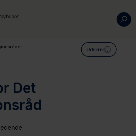
Nyheder
gionsrådet
Udskriv
or Det
onsråd
eredende