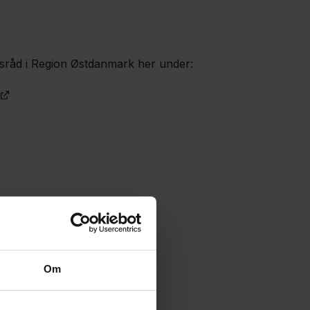
sråd i Region Østdanmark her under:
Om