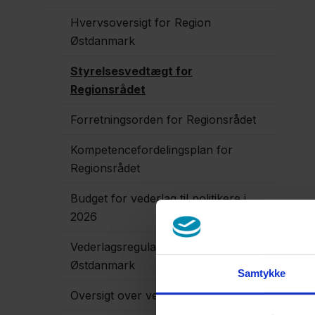
Hvervsoversigt for Region
Østdanmark
Styrelsesvedtægt for
Regionsrådet
Forretningsorden for Regionsrådet
Kompetencefordelingsplan for
Regionsrådet
Budget for vederlag til politikere i
2026
Vederlagsregulativ for Region
Østdanmark
Samtykke
Oversigt over vederlag