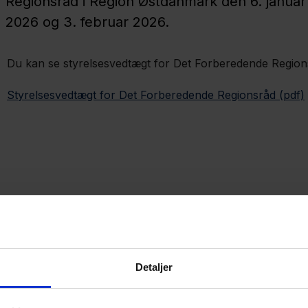
Regionsråd i Region Østdanmark den 6. januar
2026 og 3. februar 2026.
Du kan se styrelsesvedtægt for Det Forberedende Region
Styrelsesvedtægt for Det Forberedende Regionsråd (pdf)
Detaljer