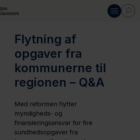
Gå til indhold
Flytning af
Informationer til politikere
opgaver fra
Q&A om
kommunerne til
opgaveflyt
regionen – Q&A
Sundhedsrådenes
økonomi i forhold
Med reformen flytter
opgaveflyt
myndigheds- og
finansieringsansvar for fire
sundhedsopgaver fra
Kontakt