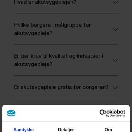
Hvad er akutsygeplejen?
Hvilke borgere i målgruppe for
akutsygepleje?
Er der krav til kvalitet og indsatser i
akutsygepleje?
Er akutsygepleje gratis for borgeren?
Er der krav til, hvor hurtigt borgeren
skal have akutsygepleje?
Samtykke
Detaljer
Om