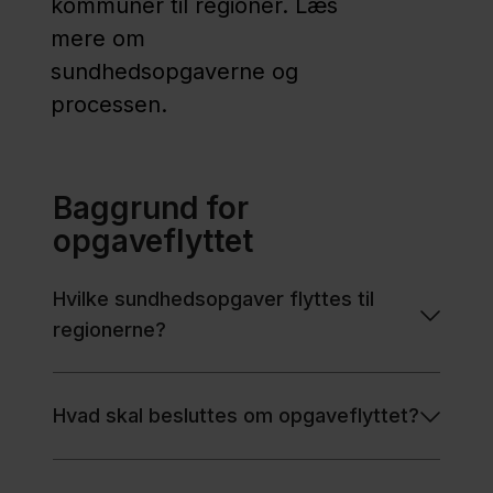
kommuner til regioner. Læs
Presse
mere om
sundhedsopgaverne og
Region
processen.
Sjælland
Region
Hovedstaden
Baggrund for
Nyheder
opgaveflyttet
Hvilke sundhedsopgaver flyttes til
regionerne?
Hvad skal besluttes om opgaveflyttet?