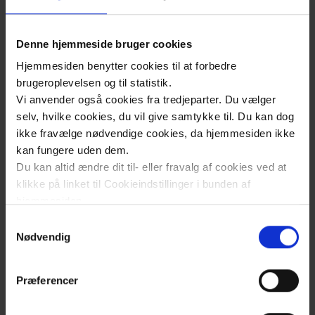
Hvad er patientrettet forebyggelse?
Denne hjemmeside bruger cookies
Hjemmesiden benytter cookies til at forbedre
Er der krav til kvaliteten af
brugeroplevelsen og til statistik.
patientrettede forebyggelsestilbud?
Vi anvender også cookies fra tredjeparter. Du vælger
selv, hvilke cookies, du vil give samtykke til. Du kan dog
ikke fravælge nødvendige cookies, da hjemmesiden ikke
Hvad er pakkeforløb for mennesker
kan fungere uden dem.
Du kan altid ændre dit til- eller fravalg af cookies ved at
med kronisk sygdom
klikke på linket til Cookieindstillinger i bunden af
(kronikerpakker)?
hjemmesiden.
Samtykkevalg
Læs mere om brugen af cookies på vores hjemmeside
Nødvendig
Hvad er specialiseret rehabilitering?
ved at klikke ’Vis detaljer’.
Læs mere om vores behandling af personoplysninger
Præferencer
her
.
Hvem er i målgruppen for specialiseret