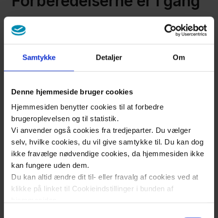
Forberedelserne er i gang
Sundhedsrådene og de øvrige politiske råd og
udvalg er forberedende i 2026, da Region
Østdanmark først er én samlet organisation fra den
Samtykke
Detaljer
Om
1. januar 2027. Det betyder, at de nuværende
regionsråd i Region Hovedstaden og Region
Sjælland og driften af dem fortsætter særskilt indtil
Denne hjemmeside bruger cookies
nytår. Indtil da forbereder de nye sundhedsråd,
Hjemmesiden benytter cookies til at forbedre
hvordan de fremover bedst hjælper borgerne tæt på
brugeroplevelsen og til statistik.
eller i eget hjem.
Vi anvender også cookies fra tredjeparter. Du vælger
selv, hvilke cookies, du vil give samtykke til. Du kan dog
- Vi har nu taget hul på de første snakke om,
ikke fravælge nødvendige cookies, da hjemmesiden ikke
hvordan vi sammen kan styrke de nære
kan fungere uden dem.
sundhedstilbud i de ni kommuner, som Sundhedsråd
Du kan altid ændre dit til- eller fravalg af cookies ved at
Østsjælland og Øerne dækker. Fra kommunernes
klikke på linket til Cookieindstillinger i bunden af
side ser vi meget frem til samarbejdet med regionen
hjemmesiden.
og kommunerne imellem om at styrke
Samtykkevalg