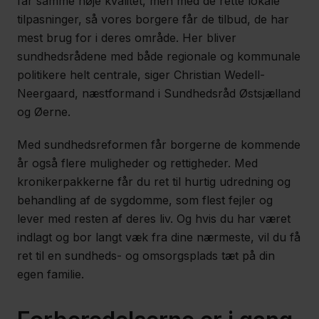
får samme høje kvalitet, men med de rette lokale
tilpasninger, så vores borgere får de tilbud, de har
mest brug for i deres område. Her bliver
sundhedsrådene med både regionale og kommunale
politikere helt centrale, siger Christian Wedell-
Neergaard, næstformand i Sundhedsråd Østsjælland
og Øerne.
Med sundhedsreformen får borgerne de kommende
år også flere muligheder og rettigheder. Med
kronikerpakkerne får du ret til hurtig udredning og
behandling af de sygdomme, som flest fejler og
lever med resten af deres liv. Og hvis du har været
indlagt og bor langt væk fra dine nærmeste, vil du få
ret til en sundheds- og omsorgsplads tæt på din
egen familie.