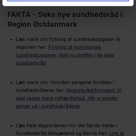
FAKTA - Seks nye sundhedsråd i
Region Østdanmark
Læs mere om flytning af sundhedsopgaver til
regionen her:
Flytning af kommunale
sundhedsopgaver skal nu drøftes i de seks
sundhedsråd
Læs mere om, hvordan pengene fordeles i
sundhedsrådene her:
Regionsrådsformand: Vi
skal skabe mere retfærdighed, når vi sender
penge ud i sundhedsrådene
Læs hele dagsordenen for det første møde i
Sundhedsråd Østsjælland og Øerne her:
Link til