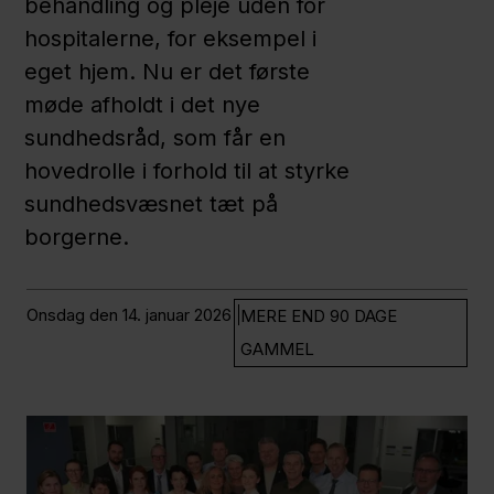
behandling og pleje uden for
Region
hospitalerne, for eksempel i
Hovedstaden
eget hjem. Nu er det første
Nyheder
møde afholdt i det nye
sundhedsråd, som får en
hovedrolle i forhold til at styrke
sundhedsvæsnet tæt på
borgerne.
onsdag den 14. januar 2026
MERE END 90 DAGE
GAMMEL