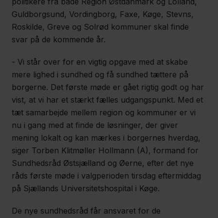
politikere fra både Region Østdanmark og Lolland,
Guldborgsund, Vordingborg, Faxe, Køge, Stevns,
Roskilde, Greve og Solrød kommuner skal finde
svar på de kommende år.
- Vi står over for en vigtig opgave med at skabe
mere lighed i sundhed og få sundhed tættere på
borgerne. Det første møde er gået rigtig godt og har
vist, at vi har et stærkt fælles udgangspunkt. Med et
tæt samarbejde mellem region og kommuner er vi
nu i gang med at finde de løsninger, der giver
mening lokalt og kan mærkes i borgernes hverdag,
siger Torben Klitmøller Hollmann (A), formand for
Sundhedsråd Østsjælland og Øerne, efter det nye
råds første møde i valgperioden tirsdag eftermiddag
på Sjællands Universitetshospital i Køge.
De nye sundhedsråd får ansvaret for de